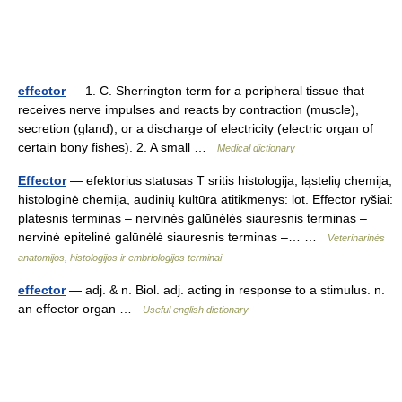
effector
— 1. C. Sherrington term for a peripheral tissue that
receives nerve impulses and reacts by contraction (muscle),
secretion (gland), or a discharge of electricity (electric organ of
certain bony fishes). 2. A small …
Medical dictionary
Effector
— efektorius statusas T sritis histologija, ląstelių chemija,
histologinė chemija, audinių kultūra atitikmenys: lot. Effector ryšiai:
platesnis terminas – nervinės galūnėlės siauresnis terminas –
nervinė epitelinė galūnėlė siauresnis terminas –… …
Veterinarinės
anatomijos, histologijos ir embriologijos terminai
effector
— adj. & n. Biol. adj. acting in response to a stimulus. n.
an effector organ …
Useful english dictionary