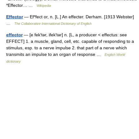
*Effector… …
Wikipedia
Effector
— Ef*fect or, n. [L.] An effecter. Derham. [1913 Webster]
…
The Collaborative International Dictionary of English
effector
— [e fek′tər, ifek′tər] n. [L, a producer < effectus: see
EFFECT] 1. a muscle, gland, cell, etc. capable of responding to a
stimulus, esp. to a nerve impulse 2. that part of a nerve which
transmits an impulse to an organ of response …
English World
dictionary