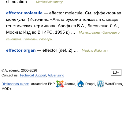
stimulation …
Medical dictionary
effector molecule
— effector molecule. См. эффекторная
молекула. (Источник: «Англо русский толковый словарь
генетических терминов». Арефьев В.А., Лисовенко Л.А.,
Москва: Изд во ВНИРО, 1995 г.) …
Молекулярная биология и
генетика. Толковый словарь.
effector organ
— effector (def. 2) …
Medical dictionary
© Academic, 2000-2026
18+
Contact us:
Technical Support
,
Advertising
Dictionaries export
, created on PHP,
Joomla,
Drupal,
WordPress,
MODx.