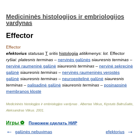
Medicininės histologijos ir embriologijos
vardynas
Effector
Effector
efektorius
statusas
T
sritis
histologija
atitikmenys
:
lot.
Effector
ryšiai
:
platesnis terminas
–
nervinės galūnės
siauresnis terminas
–
nervinė raumeninė galūnė
siauresnis terminas
–
nervinė sekrecinė
galūnė
siauresnis terminas
–
nervinės raumeninės verpstės
galūnė
siauresnis terminas
–
neuroepitelinė galūnė
siauresnis
terminas
–
palisadinė galūnė
siauresnis terminas
–
posinapsinė
membranos klostė
Medicininės histologijos ir embriologijos vardynas
.
Albertas Vitkus, Kęstutis Baltrušaitis,
Aleksandras Vitkus
.
2001
.
Игры ⚽
Поможем сделать НИР
galūnės nebuvimas
efektorius